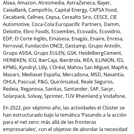
Alsea, Amazon, Atresmedia, AstraZeneca, Bayer,
CaixaBank, Campofrío, Capital Energy, CAPSA Food,
Cecabank, Cellnex, Cepsa, Cerealto Siro, CESCE, CIE
Automotive, Coca-Cola Europacific Partners, Damm,
Deloitte, Ebro Foods, Ecoembes, Ecovadis, Ecovidrio,
EDP, El Corte Inglés, Emasesa, Enagás, Enaire, Enresa,
Ferrovial, Fundación ONCE, Gestamp, Grupo Antolín,
Grupo ASISA, Grupo EULEN, GSK, HeidelbergCement,
HEINEKEN, ICO, IberCaja, Iberdrola, IKEA, ILUNION, ISS,
KPMG, Kyndryl, Lilly, L’Oréal, Mahou San Miguel, Mapfre,
Mazars, Mediaset España, Mercadona, MSD, Navantia,
OHLA, Pascual, P&G, Quirónsalud, Reale Seguros,
Redeia, Reganosa, Sanitas, Santander, SAP, Sacyr,
Solarpack, Solvay, Sprinter, TÜV Rheinland y Vodafone.
En 2022, por séptimo año, las actividades el Clúster se
han estructurado bajo la temática ‘Pasando a la acción
para el net zero: más allá de las fronteras
empresariales’, con el objetivo de abordar la necesidad